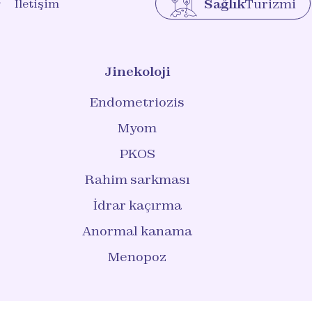
Sağlık
Turizmi
r
İletişim
Jinekoloji
Endometriozis
Myom
PKOS
Rahim sarkması
İdrar kaçırma
Anormal kanama
Menopoz