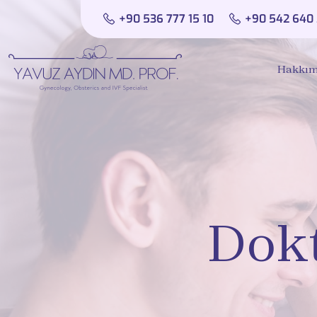
+90 536 777 15 10
+90 542 640 
Hakkım
Dokt