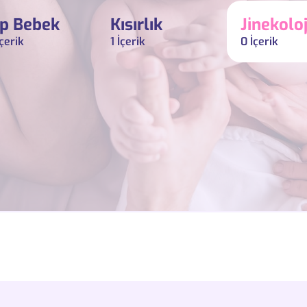
p Bebek
Kısırlık
Jinekoloj
çerik
1 İçerik
0 İçerik