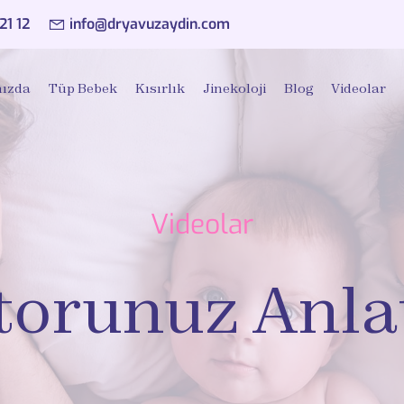
21 12
info@dryavuzaydin.com
ızda
Tüp Bebek
Kısırlık
Jinekoloji
Blog
Videolar
Videolar
orunuz Anla