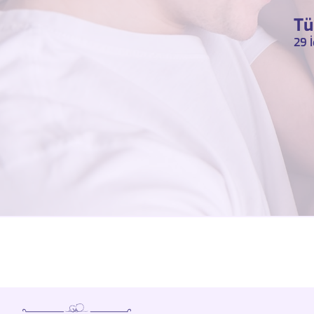
Tü
29 İ