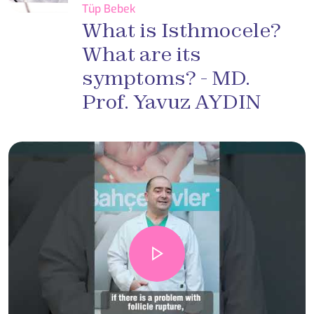
Tüp Bebek
What is Isthmocele?
What are its
symptoms? - MD.
Prof. Yavuz AYDIN